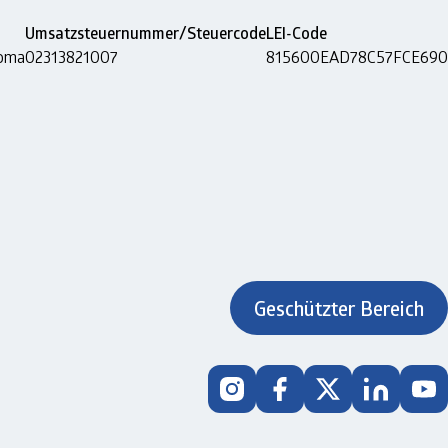
Umsatzsteuernummer/Steuercode
LEI-Code
Roma
02313821007
815600EAD78C57FCE690
Geschützter Bereich