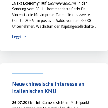
„Next Economy“
 auf 
Giornaleradio.fm
. In der 
Sendung vom 28. Juli kommentierte Carlo De 
Vincentiis die Movimprese-Daten für das zweite 
Quartal 2026: ein positiver Saldo von fast 33.000 
Unternehmen, Wachstum der Kapitalgesellschaften 
sowie Dynamik in Dienstleistungen und Bauwesen. 
Leggi
Das Interview hob den Wert des 
von InfoCamere 
geführten Unternehmensregisters
 als verlässliche 
Quelle und Transparenzinfrastruktur hervor, um die 
Realwirtschaft zu analysieren und Entscheidungen 
von Institutionen und Unternehmen zu 
unterstützen. 
Neue chinesische Interesse an 
Eine wichtige Anerkennung für die Rolle von 
InfoCamere bei der Aufwertung der 
italienischen KMU
Wirtschaftsdaten Italiens.
26.07.2026
 – InfoCamere steht im Mittelpunkt 
Podcast anhoren