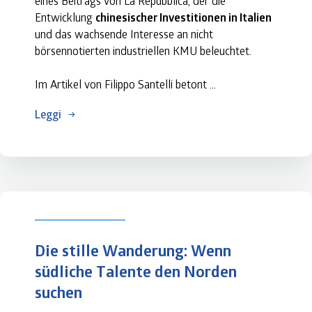
eines Beitrags von 
La Repubblica
, der die 
Entwicklung 
chinesischer Investitionen in Italien
und das wachsende Interesse an nicht 
börsennotierten industriellen KMU beleuchtet.
Im Artikel von Filippo Santelli betont 
Generaldirektor 
Paolo Ghezzi
 anhand der Daten 
Leggi
des Unternehmensregisters einen tiefgreifenden 
Wandel: weniger wahllose Übernahmen und mehr 
Aufmerksamkeit für Know-how, industrielle 
Lieferketten und Spitzenunternehmen.
Der Beitrag unterstreicht die Autorität von 
InfoCamere als wichtigen Bezugspunkt für die 
Analyse der Realwirtschaft.
Die stille Wanderung: Wenn 
Mehr lesen www.repubblica.it
südliche Talente den Norden 
suchen