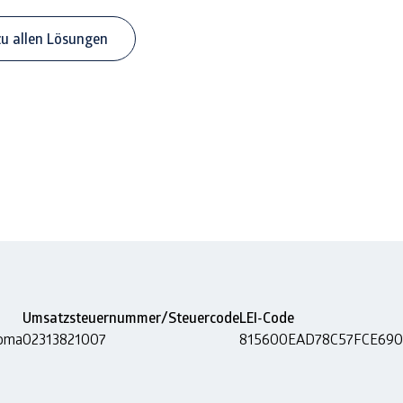
zu allen Lösungen
Umsatzsteuernummer/Steuercode
LEI-Code
Roma
02313821007
815600EAD78C57FCE690