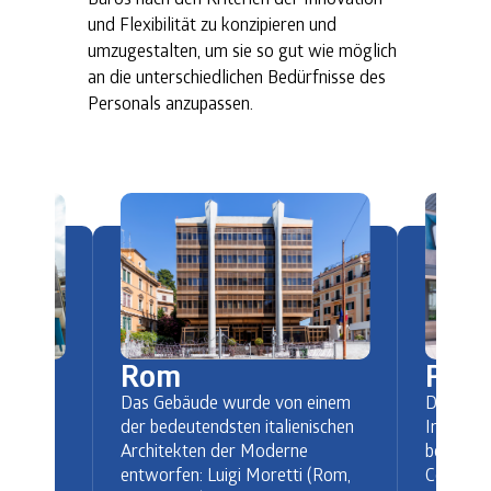
und Flexibilität zu konzipieren und
umzugestalten, um sie so gut wie möglich
an die unterschiedlichen Bedürfnisse des
Personals anzupassen.
Rom
Pad
Das Gebäude wurde von einem
streckt
Der Stan
der bedeutendsten italienischen
nder
Industri
Architekten der Moderne
en sich
beherber
entworfen: Luigi Moretti (Rom,
uch das
Center. 