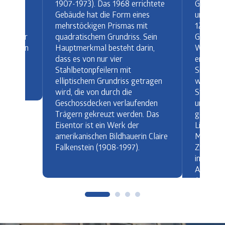
1907-1973). Das 1968 errichtete
on
Gebäude
Gebäude hat die Form eines
 als
und eine
mehrstöckigen Prismas mit
nd eine
12.000 
quadratischem Grundriss. Sein
mmt. Der
Gebäudes
Hauptmerkmal besteht darin,
im Norden
Wandmal
dass es von nur vier
 der
erste tr
Stahlbetonpfeilern mit
anni.
Sinapsi“
elliptischem Grundriss getragen
wurde 2
wird, die von durch die
Straßenk
Geschossdecken verlaufenden
umweltfr
Trägern gekreuzt werden. Das
gemalt u
Eisentor ist ein Werk der
Linien un
amerikanischen Bildhauerin Claire
Meter h
Falkenstein (1908-1997).
Zwei we
im Juni 2
Art Bien
Joys sel
Künstler
Südfass
eine Pho
installier