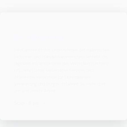
Wer InfoCamere ist
InfoCamere ist das Unternehmen der italienischen 
Industrie- und Handelskammern und betreibt die 
digitalen Infrastrukturen des Wirtschaftssystems. 
Offizielle Daten, verlässliche Services und 
öffentliche Innovation für Unternehmen, 
Verwaltung und Bürger. Erfahren Sie mehr über 
uns und unsere Arbeit.
Scopri di piu'