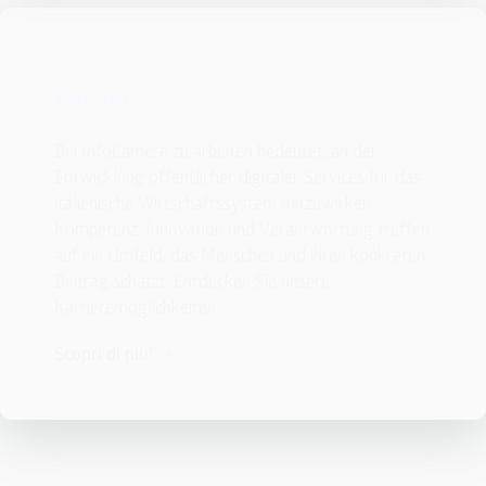
Karriere
Bei InfoCamere zu arbeiten bedeutet, an der 
Entwicklung öffentlicher digitaler Services für das 
italienische Wirtschaftssystem mitzuwirken. 
Kompetenz, Innovation und Verantwortung treffen 
auf ein Umfeld, das Menschen und ihren konkreten 
Beitrag schätzt. Entdecken Sie unsere 
Karrieremöglichkeiten.
Scopri di piu'