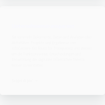
Unternehmenstransparenz
Sie sammeln Dokumente, Daten und Analysen über 
Aktivitäten, Projekte und Ergebnisse von 
InfoCamere. Ein Raum für Transparenz und Wissen, 
um die Funktionsweise, Entscheidungen und 
Entwicklung der digitalen öffentlichen Dienste 
besser zu verstehen.
Scopri di piu'