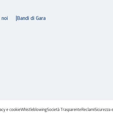
 noi
Bandi di Gara
vacy e cookie
Whistleblowing
Società Trasparente
Reclami
Sicurezza 