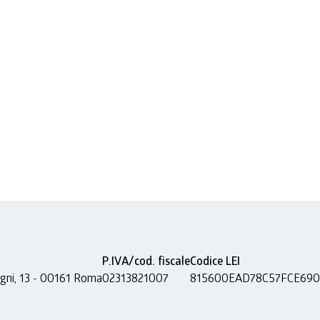
P.IVA/cod. fiscale
Codice LEI
agni, 13 - 00161 Roma
02313821007
815600EAD78C57FCE690